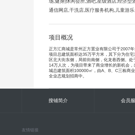
场,健身|休闲会所,酒吧,星级酒店,经济型
通信网店,干洗店,医疗服务机构,儿童游乐
项目概况
正方汇商城是常州正方置业有限公司于200
项目总建筑面积达35万平方米，其下分为住宅京
区北大街东侧，局前街南侧，化龙巷西侧。处于
14万人次，为项目带来了商业增长的新机会，
城总建筑面积100000㎡，由A、B、C三栋
全业态规划招商中。
搜铺简介
会员
友情链接