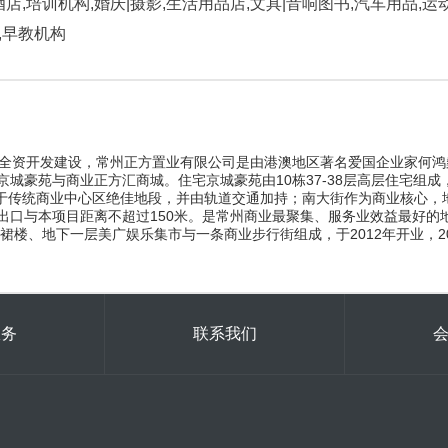
酒店,培训机构,婚庆|摄影,生活用品店,文具|音响图书,汽车用品,运
,早教机构
7年全资开发建设，常州正方置业有限公司是由港澳地区著名爱国企业家何
城豪苑与商业正方汇商城。住宅京城豪苑由10栋37-38层高层住宅组成，
传统商业中心区绝佳地段，并由轨道交通加持；南大街作为商业核心，地铁
出口与本项目距离不超过150米。是常州商业最聚集、服务业效益最好的
商业裙楼、地下一层美广娱乐集市与一条商业步行街组成，于2012年开业，
服务
联系我们