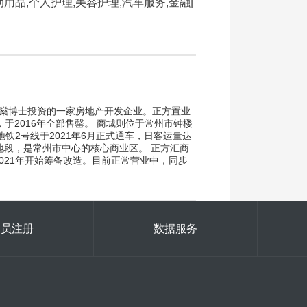
动用品,个人护理,美容护理,汽车服务,金融|
鸿燊博士投资的一家房地产开发企业。正方置业
于2016年全部售罄。 商城则位于常州市钟楼
2号线于2021年6月正式通车，日客运量达
地段，是常州市中心的核心商业区。 正方汇商
2021年开始筹备改造。目前正常营业中，同步
会员注册
数据服务