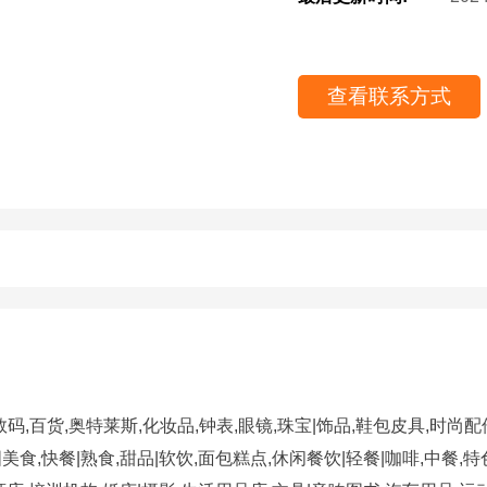
码,百货,奥特莱斯,化妆品,钟表,眼镜,珠宝|饰品,鞋包皮具,时尚配件
美食,快餐|熟食,甜品|软饮,面包糕点,休闲餐饮|轻餐|咖啡,中餐,特