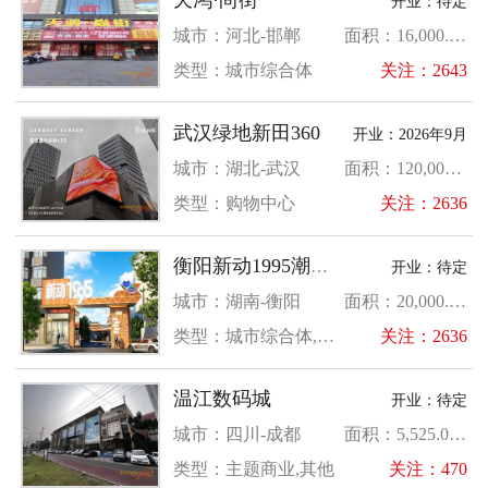
开业：待定
城市：河北-邯郸
面积：16,000.0㎡㎡
类型：城市综合体
关注：2643
武汉绿地新田360
开业：2026年9月
城市：湖北-武汉
面积：120,000.0㎡㎡
类型：购物中心
关注：2636
衡阳新动1995潮流街区
开业：待定
城市：湖南-衡阳
面积：20,000.0㎡㎡
类型：城市综合体,社区商业,商业街
关注：2636
温江数码城
开业：待定
城市：四川-成都
面积：5,525.0㎡㎡
类型：主题商业,其他
关注：470