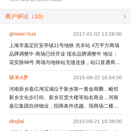
商户评论（
10
）
qinwen hua
2017-01-02 13:28:00
上海市嘉定区安亭镇11号地铁 兆丰站 4万平方商场
品牌调整中 商场已经开业 现在品牌调整中 地址：
花安路99号 商场与地铁站无缝连接，站口直通商场
二、三楼，是一座餐饮、购物、休闲、娱乐于一体
哆来A梦
2015-09-22 16:54:00
的立体交通城市广场。建筑面积4万平方.目标客
群：核心商圈常住人口40万+ 办公人口10万 + 轨道
河南新乡嘉亿淘宝城位于新乡第一黄金商圈，毗邻
交通、公交换乘客群2万/天（持续稳定增长中）。
新乡文化步行街、新乡百货大楼等知名商业，河南
需要引进的业态： 酒吧一条街 线上线下实体店 美
嘉亿集团自持物业，招商条件优越。现商场二楼儿
食广场 学生成人教育培训 电影院 牙科诊所 书店 美
童业态全面招商，儿童娱乐，儿童服饰，儿童培
dksjfai
2015-09-21 10:39:00
容院 足浴店 网吧 重餐饮 轻餐饮 商务会所 儿童娱
训。欢迎您的加入，联系人：张经理，电话：
乐 中小型超市 珠宝店 手机店 服装店 等 招商总监