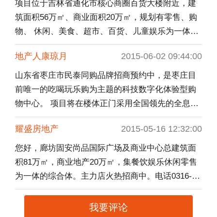
13409238859. 招商部联系方式：0373-2038888
项目位于吉林省通化市核心商圈百货大楼附近，建
13061702058 秦先生 手机号就是
筑面积56万㎡、商业面积20万㎡，规划有零售、购
物、 休闲、美食、超市、百货、儿童娱乐为一体的
一站式、多功能新型都市商业综合体。现处于项目
地产人康琼月
2015-06-02 09:44:00
前期客户储备阶段，有意向者请联系电话：0435-
6891999蔡经理QQ1073669444王经理。
山东省枣庄市民泰同购品牌招商预约中，是枣庄目
前唯一的吃喝玩乐购为主题的科技数字化体验型购
物中心。 项目将在楼体正门采用全国领先的全息投
影技术进行整体亮化，北广场打造山东省首部“透明
耀盛房地产
2015-05-16 12:32:00
全息数字化巨屏”，南广场打造全国首家于商业楼体
为载体的“露天汽车电影院”，项目内部拥有山东省最
您好，廊坊固安尚品国际广场及商业中心总建筑面
大的室内天幕群、省内最大的魔幻儿童互动区，枣
积81万㎡，商业地产20万㎡，集餐饮娱乐休闲零售
庄目前最大的五星级巨幕影院。联系人：康女士
为一体的综合体。主力店火热招商中。电话0316-
13663130477 微信 QQ：535327757
6222555-8011。手机15030617044.刘佳
我要评论