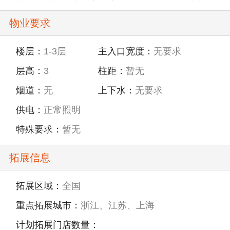
地区的业务开拓，目前已与百联集团、百盛百
品牌介绍：多彩棠儿童乐园专门为8岁以下
物业要求
货、新世界百货、天虹百货、北京华联、家乐
(身高130CM以下)的儿童设计的室内儿童游乐
福、宝龙城市广场等多个知名商业建立了战略联
园。这里提供的是父母和孩子互动游戏的亲子空
楼层：
1-3层
主入口宽度：
无要求
盟的合作伙伴关系。拥有成功管理30余家门店的
间，是小伙伴共同玩耍、亲密快乐的现场活动。
层高：
3
柱距：
暂无
丰富经验。 创稚公司秉着“微笑的服务，安全的
多彩棠乐园的设计理念是巧妙结合声、光、电、
照料，合理的收费，先进的管控”四大原则，得到
气、水和色彩，促成孩子们在游乐中互动感染，
烟道：
无
上下水：
无要求
了越来越多各大商家和连锁超市的一致好评。
在尽情嬉戏中释放童趣。
供电：
正常照明
特殊要求：
暂无
拓展信息
拓展区域：
全国
重点拓展城市：
浙江、江苏、上海
计划拓展门店数量：