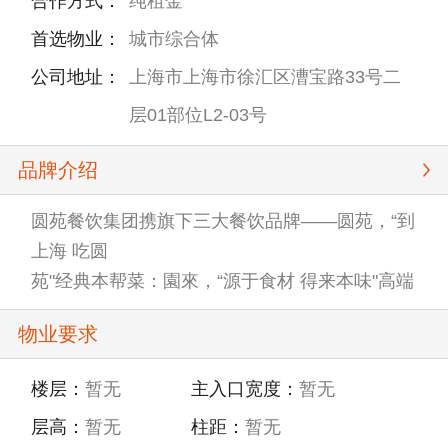
合作方式：
纯租金
首选物业：
城市综合体
公司地址：
上海市上海市徐汇区漕宝路33号二
层01部位L2-03号
品牌介绍
圆苑餐饮集团携旗下三大餐饮品牌——圆苑，“到
上海 吃圆
苑"经典本帮菜：園來，“源于食材 得来本味"高端
融合本帮
物业要求
菜；圆鑫"遇见鑫派淮扬〞以匠心独特理念呈现经
典准扬新
楼层：
暂无
主入口宽度：
暂无
风味。追求饮食健康和品质的初心，为您打造别
层高：
暂无
柱距：
暂无
具特色的