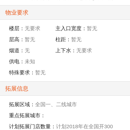
腆，有时也回入一点性感。 都会情调：伊芙丽女
物业要求
装品牌以自然界色米灰色系为主，加以土黄色、
桔红、大红、绿为组合搭配重点，在同色系里的
楼层：
无要求
主入口宽度：
暂无
浓淡去做变化是这组的自然象征。愉快的优雅：
层高：
暂无
柱距：
暂无
在FASHION里想要以活泼快乐气氛来呈现，在
60年代POP风，70年代的幻觉，80年代的伪造品
烟道：
无
上下水：
无要求
风，各个时代之不同变化为这主题之特征，但是
供电：
未知
基本上以粗犷和优雅为基础，以简单的款式来搭
特殊要求：
暂无
配呈现出愉快印象的款式设计。
拓展信息
拓展区域：
全国一、二线城市
重点拓展城市：
计划拓展门店数量：
计划2018年在全国开300